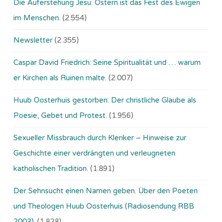
Die Auferstehung Jesu: Ostern ist das Fest des Ewigen
im Menschen.
(2.554)
Newsletter
(2.355)
Caspar David Friedrich: Seine Spiritualität und … warum
er Kirchen als Ruinen malte.
(2.007)
Huub Oosterhuis gestorben: Der christliche Glaube als
Poesie, Gebet und Protest.
(1.956)
Sexueller Missbrauch durch Kleriker – Hinweise zur
Geschichte einer verdrängten und verleugneten
katholischen Tradition.
(1.891)
Der Sehnsucht einen Namen geben. Über den Poeten
und Theologen Huub Oosterhuis (Ra­dio­sen­dung RBB
2003).
(1.828)