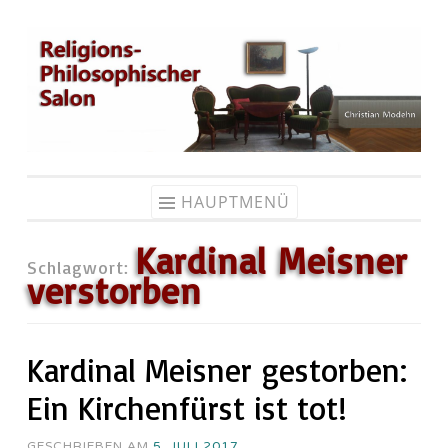
Zum
Inhalt
springen
HAUPTMENÜ
Kardinal Meisner
Schlagwort:
verstorben
Kardinal Meisner gestorben:
Ein Kirchenfürst ist tot!
GESCHRIEBEN AM
5. JULI 2017