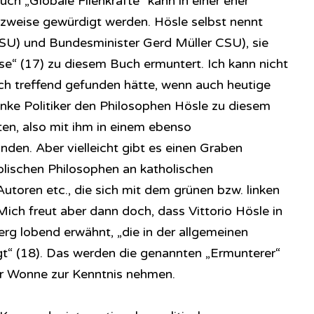
ch „Globale Fliehkräfte“ kann in einer eher
zweise gewürdigt werden. Hösle selbst nennt
SU) und Bundesminister Gerd Müller CSU), sie
se“ (17) zu diesem Buch ermuntert. Ich kann nicht
ch treffend gefunden hätte, wenn auch heutige
nke Politiker den Philosophen Hösle zu diesem
ten, also mit ihm in einem ebenso
nden. Aber vielleicht gibt es einen Graben
lischen Philosophen an katholischen
Autoren etc., die sich mit dem grünen bzw. linken
ich freut aber dann doch, dass Vittorio Hösle in
g lobend erwähnt, „die in der allgemeinen
gt“ (18). Das werden die genannten „Ermunterer“
er Wonne zur Kenntnis nehmen.