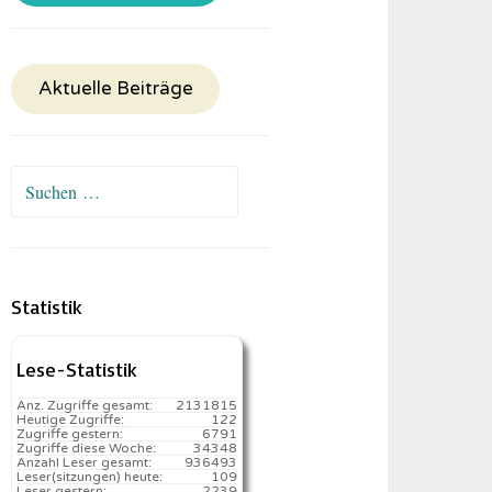
Aktuelle Beiträge
Suchen
nach:
Statistik
Lese-Statistik
Anz. Zugriffe gesamt:
2131815
Heutige Zugriffe:
122
Zugriffe gestern:
6791
Zugriffe diese Woche:
34348
Anzahl Leser gesamt:
936493
Leser(sitzungen) heute:
109️
Leser gestern:
2239