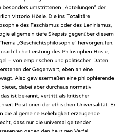
 besonders umstrittenen „Abteilungen“ der
lich Vittorio Hösle. Die ins Totalitäre
osophie des Faschismus oder des Leninismus,
logie allgemein tiefe Skepsis gegenüber diesem
 Thema „Geschichtsphilosophie“ hervorgerufen.
 beachtliche Leistung des Philosophen Hösle,
egel – von empirischen und politischen Daten
 Verstehen der Gegenwart, eben an eine
nwagt. Also gewissermaßen eine philophierende
ietet, dabei aber durchaus normativ
s ist bekannt, vertritt als kritischer
chkeit Positionen der ethischen Universalität. Er
en die allgemeine Beliebigkeit erzeugende
cht, dass nur die universal geltenden
eserven gegen den heutigen Verfall