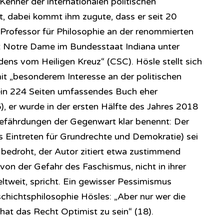
 Kenner der internationalen politischen
, dabei kommt ihm zugute, dass er seit 20
t Professor für Philosophie an der renommierten
ät Notre Dame im Bundesstaat Indiana unter
ens vom Heiligen Kreuz“ (CSC). Hösle stellt sich
mit „besonderem Interesse an der politischen
sein 224 Seiten umfassendes Buch eher
, er wurde in der ersten Hälfte des Jahres 2018
 Gefährdungen der Gegenwart klar benennt: Der
s Eintreten für Grundrechte und Demokratie) sei
bedroht, der Autor zitiert etwa zustimmend
von der Gefahr des Faschismus, nicht in ihrer
tweit, spricht. Ein gewisser Pessimismus
chichtsphilosophie Hösles: „Aber nur wer die
hat das Recht Optimist zu sein“ (18).