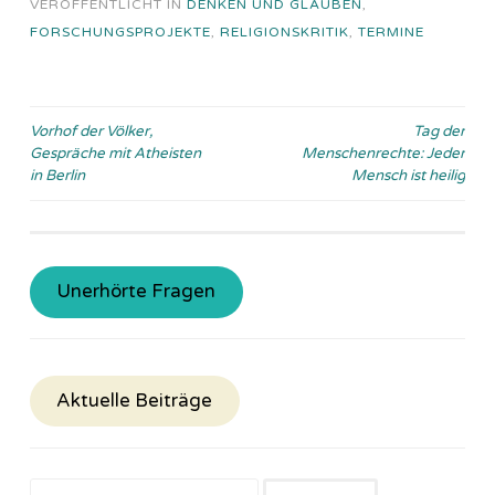
VERÖFFENTLICHT IN
DENKEN UND GLAUBEN
,
FORSCHUNGSPROJEKTE
,
RELIGIONSKRITIK
,
TERMINE
Beitragsnavigation
Vorhof der Völker,
Tag der
Gespräche mit Atheisten
Menschenrechte: Jeder
in Berlin
Mensch ist heilig
Unerhörte Fragen
Aktuelle Beiträge
Suchen