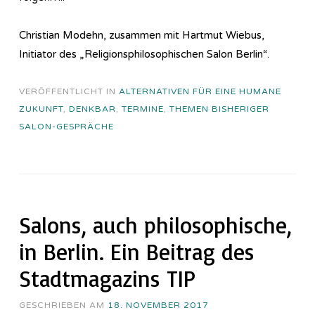
Christian Modehn, zusammen mit Hartmut Wiebus,
Initiator des „Re­li­gi­ons­phi­lo­so­phi­sch­en Salon Berlin“.
VERÖFFENTLICHT IN
ALTERNATIVEN FÜR EINE HUMANE
ZUKUNFT
,
DENKBAR
,
TERMINE
,
THEMEN BISHERIGER
SALON-GESPRÄCHE
Salons, auch philosophische,
in Berlin. Ein Beitrag des
Stadtmagazins TIP
GESCHRIEBEN AM
18. NOVEMBER 2017