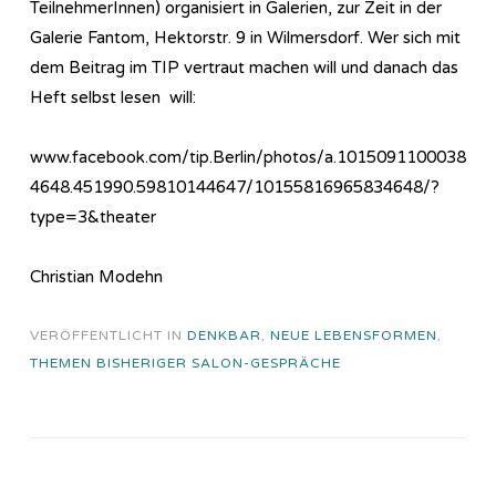
TeilnehmerInnen) organisiert in Galerien, zur Zeit in der
Galerie Fantom, Hektorstr. 9 in Wilmersdorf. Wer sich mit
dem Beitrag im TIP vertraut machen will und danach das
Heft selbst lesen will:
www.facebook.com/tip.Berlin/photos/a.1015091100038
4648.451990.59810144647/10155816965834648/?
type=3&theater
Christian Modehn
VERÖFFENTLICHT IN
DENKBAR
,
NEUE LEBENSFORMEN
,
THEMEN BISHERIGER SALON-GESPRÄCHE