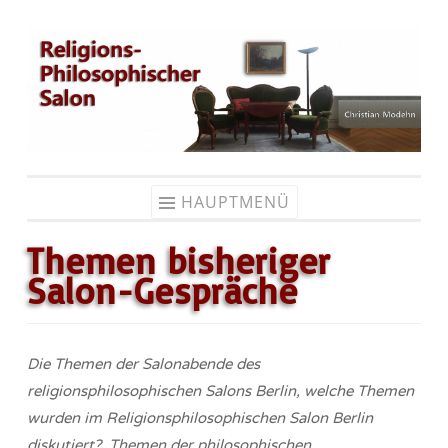
Zum
Inhalt
springen
HAUPTMENÜ
Themen bisheriger
Salon-Gespräche
Die Themen der Salonabende des
religionsphilosophischen Salons Berlin, welche Themen
wurden im Re­li­gi­ons­phi­lo­so­phi­sch­en Salon Berlin
diskutiert?, Themen der philosophischen