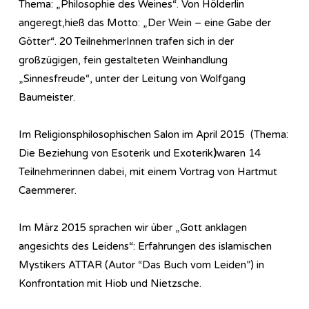
Thema: „Philosophie des Weines“. Von Hölderlin
angeregt,hieß das Motto: „Der Wein – eine Gabe der
Götter“. 20 TeilnehmerInnen trafen sich in der
großzügigen, fein gestalteten Weinhandlung
„Sinnesfreude“, unter der Leitung von Wolfgang
Baumeister.
Im Re­li­gi­ons­phi­lo­so­phi­sch­en Salon im April 2015 (Thema:
Die Beziehung von Esoterik und Exoterik
)
waren 14
Teilnehmerinnen dabei, mit einem Vortrag von Hartmut
Caemmerer.
Im März 2015 sprachen wir über „Gott anklagen
angesichts des Leidens“: Erfahrungen des islamischen
Mystikers ATTAR (Autor “Das Buch vom Leiden”) in
Konfrontation mit Hiob und Nietzsche.