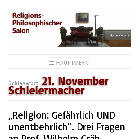
Zum
Inhalt
springen
HAUPTMENÜ
21. November
Schlagwort:
Schleiermacher
„Religion: Gefährlich UND
unentbehrlich“. Drei Fragen
an Prof. Wilhelm Gräb