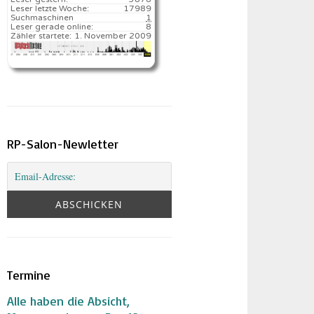
Leser letzte Woche:
17989️
Suchmaschinen
1
Leser gerade online:
8
Zähler startete:
1. November 2009
RP-Salon-Newletter
Termine
Alle haben die Absicht,