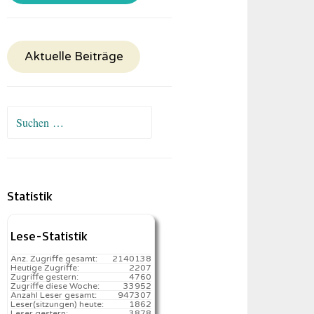
Aktuelle Beiträge
Suchen
nach:
Statistik
Lese-Statistik
Anz. Zugriffe gesamt:
2140138
Heutige Zugriffe:
2207
Zugriffe gestern:
4760
Zugriffe diese Woche:
33952
Anzahl Leser gesamt:
947307
Leser(sitzungen) heute:
1862️
Leser gestern:
3878