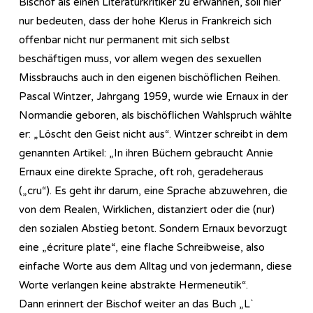
Bischof als einen Literaturkritiker zu erwähnen, soll hier
nur bedeuten, dass der hohe Klerus in Frankreich sich
offenbar nicht nur permanent mit sich selbst
beschäftigen muss, vor allem wegen des sexuellen
Missbrauchs auch in den eigenen bischöflichen Reihen.
Pascal Wintzer, Jahrgang 1959, wurde wie Ernaux in der
Normandie geboren, als bischöflichen Wahlspruch wählte
er: „Löscht den Geist nicht aus“. Wintzer schreibt in dem
genannten Artikel: „In ihren Büchern gebraucht Annie
Ernaux eine direkte Sprache, oft roh, geradeheraus
(„cru“). Es geht ihr darum, eine Sprache abzuwehren, die
von dem Realen, Wirklichen, distanziert oder die (nur)
den sozialen Abstieg betont. Sondern Ernaux bevorzugt
eine „écriture plate“, eine flache Schreibweise, also
einfache Worte aus dem Alltag und von jedermann, diese
Worte verlangen keine abstrakte Hermeneutik“.
Dann erinnert der Bischof weiter an das Buch „L`