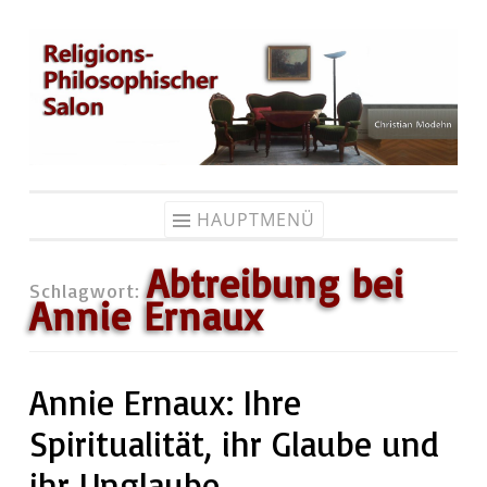
Zum
Inhalt
springen
HAUPTMENÜ
Abtreibung bei
Schlagwort:
Annie Ernaux
Annie Ernaux: Ihre
Spiritualität, ihr Glaube und
ihr Unglaube…