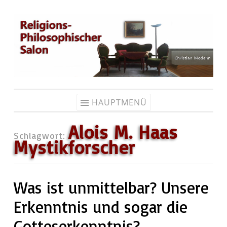
Zum
Inhalt
springen
HAUPTMENÜ
Alois M. Haas
Schlagwort:
Mystikforscher
Was ist unmittelbar? Unsere
Erkenntnis und sogar die
Gotteserkenntnis?