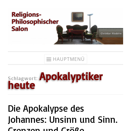
Zum
Inhalt
springen
HAUPTMENÜ
Apokalyptiker
Schlagwort:
heute
Die Apokalypse des
Johannes: Unsinn und Sinn.
Grenzen und Größe.