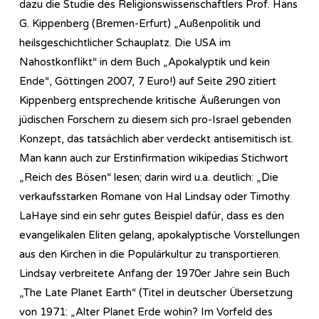
dazu die Studie des Religionswissenschaftlers Prof. Hans
G. Kippenberg (Bremen-Erfurt) „Außenpolitik und
heilsgeschichtlicher Schauplatz. Die USA im
Nahostkonflikt“ in dem Buch „Apokalyptik und kein
Ende“, Göttingen 2007, 7 Euro!) auf Seite 290 zitiert
Kippenberg entsprechende kritische Äußerungen von
jüdischen Forschern zu diesem sich pro-Israel gebenden
Konzept, das tatsächlich aber verdeckt antisemitisch ist.
Man kann auch zur Erstinfirmation wikipedias Stichwort
„Reich des Bösen“ lesen; darin wird u.a. deutlich: „Die
verkaufsstarken Romane von Hal Lindsay oder Timothy
LaHaye sind ein sehr gutes Beispiel dafür, dass es den
evangelikalen Eliten gelang, apokalyptische Vorstellungen
aus den Kirchen in die Populärkultur zu transportieren.
Lindsay verbreitete Anfang der 1970er Jahre sein Buch
„The Late Planet Earth“ (Titel in deutscher Übersetzung
von 1971: „Alter Planet Erde wohin? Im Vorfeld des