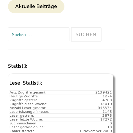
Aktuelle Beiträge
Suchen
nach:
Statistik
Lese-Statistik
Anz. Zugriffe gesamt:
2139421
Heutige Zugriffe:
1274
Zugriffe gestern:
4760
Zugriffe diese Woche:
33019
Anzahl Leser gesamt:
946374
Leser(sitzungen) heute:
1145️
Leser gestern:
3878
Leser letzte Woche:
17272️
Suchmaschinen
0
Leser gerade online:
10
Zähler startete:
1. November 2009