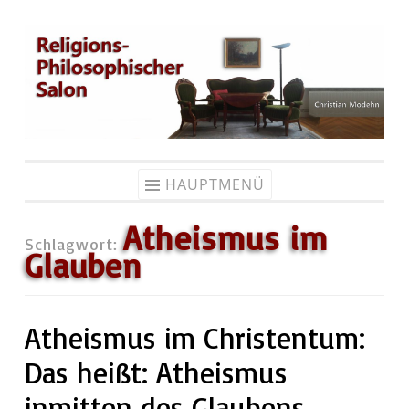
Zum
Inhalt
springen
HAUPTMENÜ
Atheismus im
Schlagwort:
Glauben
Atheismus im Christentum:
Das heißt: Atheismus
inmitten des Glaubens.