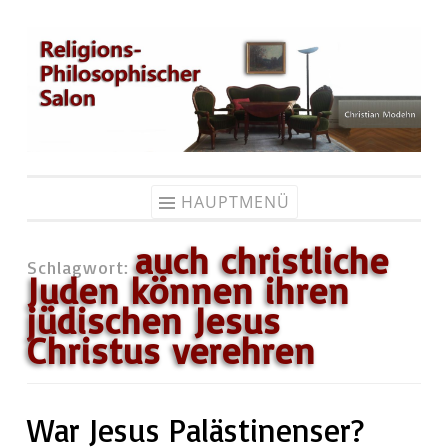
Zum
Inhalt
springen
HAUPTMENÜ
auch christliche
Schlagwort:
Juden können ihren
jüdischen Jesus
Christus verehren
War Jesus Palästinenser?