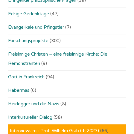
Dringende philosophische Fragen
(39)
Eckige Gedenktage
(47)
Evangelikale und Pfingstler
(7)
Forschungsprojekte
(300)
Freisinnige Christen – eine freisinnige Kirche: Die
Remonstranten
(9)
Gott in Frankreich
(94)
Habermas
(6)
Heidegger und die Nazis
(8)
Interkultureller Dialog
(58)
Interviews mit Prof. Wilhelm Gräb (✝ 2023)
(66)