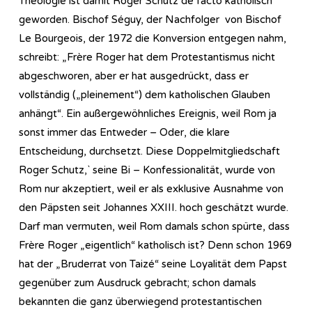
Theologie ist damit Roger Schutz de facto katholisch
geworden. Bischof Séguy, der Nachfolger von Bischof
Le Bourgeois, der 1972 die Konversion entgegen nahm,
schreibt: „Frère Roger hat dem Protestantismus nicht
abgeschworen, aber er hat ausgedrückt, dass er
vollständig („pleinement“) dem katholischen Glauben
anhängt“. Ein außergewöhnliches Ereignis, weil Rom ja
sonst immer das Entweder – Oder, die klare
Entscheidung, durchsetzt. Diese Doppelmitgliedschaft
Roger Schutz,` seine Bi – Konfessionalität, wurde von
Rom nur akzeptiert, weil er als exklusive Ausnahme von
den Päpsten seit Johannes XXIII. hoch geschätzt wurde.
Darf man vermuten, weil Rom damals schon spürte, dass
Frère Roger „eigentlich“ katholisch ist? Denn schon 1969
hat der „Bruderrat von Taizé“ seine Loyalität dem Papst
gegenüber zum Ausdruck gebracht; schon damals
bekannten die ganz überwiegend protestantischen