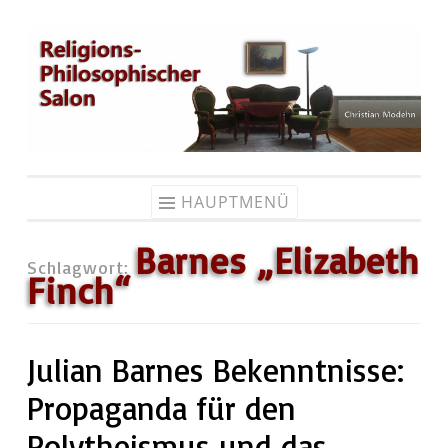
Zum
Inhalt
springen
HAUPTMENÜ
Barnes „Elizabeth
Schlagwort:
Finch“
Julian Barnes Bekenntnisse:
Propaganda für den
Polytheismus und das