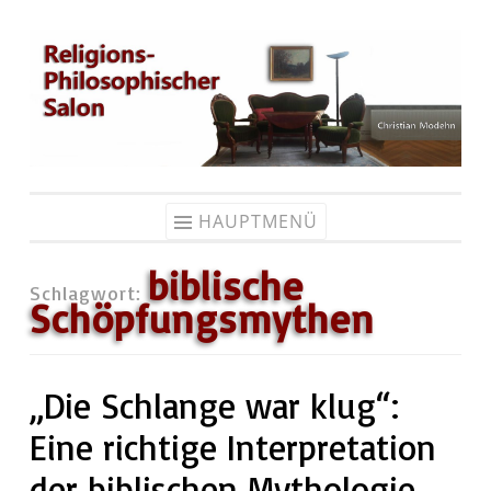
Zum
Inhalt
springen
HAUPTMENÜ
biblische
Schlagwort:
Schöpfungsmythen
„Die Schlange war klug“:
Eine richtige Interpretation
der biblischen Mythologie