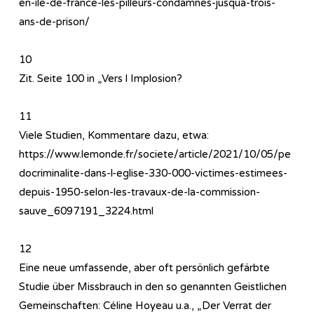
en-ile-de-france-les-pilleurs-condamnes-jusqua-trois-
ans-de-prison/
10
Zit. Seite 100 in „Vers l Implosion?
11
Viele Studien, Kommentare dazu, etwa:
https://www.lemonde.fr/societe/article/2021/10/05/pe
docriminalite-dans-l-eglise-330-000-victimes-estimees-
depuis-1950-selon-les-travaux-de-la-commission-
sauve_6097191_3224.html
12
Eine neue umfassende, aber oft persönlich gefärbte
Studie über Missbrauch in den so genannten Geistlichen
Gemeinschaften: Céline Hoyeau u.a., „Der Verrat der