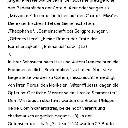
jungen Priester wandelten in der Soutane predigend an
den Badestränden der Cote d` Azur oder sangen als
„Missionare“ fromme Liedchen auf den Champs-Elysées.
Die exzentrischen Titel der Gemeinschaften:
„Theophanie“, „Gemeinschaft der Seligpreisungen“,
„Offenes Herz“, „Kleine Brüder der Ernte der
Barmherzigkeit“, „Emmanuel“ usw…(12).
7.
In ihrer Sehnsucht nach Halt und Autoritäten meinten die
Frommen endlich „Seelenführer“ zu haben: Aber viele
Begeisterte wurden zu Opfern, missbraucht, erniedrigt
von ihren Pères, den klerikalen „Vätern“! Jetzt klagen die
Opfer an: Geistliche Meister seien „kranke Sexmonster“.
Dem Missbrauch überführt wurden die Brüder Philippe,
beide Dominikanerpatres, beide hoch verehrt und
charismatisch angeblich begabt (13). In der
Ordensgemeinschaft „St. Jean“ (14) wurden 27 Brüder