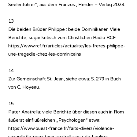
Seelenführer“, aus dem Französ., Herder – Verlag 2023.
13
Die beiden Brüder Philippe : beide Dominikaner. Viele
Berichte, sogar kritisch vom Christlichen Radio RCF:
https://www.rcf.fr/articles/actualite/les-freres-philippe-
une-tragedie-chez-les-dominicains
14
Zur Gemeinschaft St. Jean, siehe etwa: S. 279 in Buch
von C. Hoyeau.
15
Pater Anatrella: viele Berichte über diesen auch in Rom
äußerst einflußreichen „Psychologen“ etwa:
https://www.ouest-france.fr/faits-divers/violence-
sexuelle/le-pere-tony-anatrella-psy-de-l-eglise-