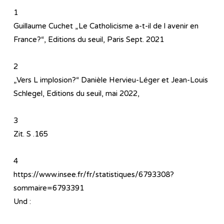
1
Guillaume Cuchet „Le Catholicisme a-t-il de l avenir en
France?“, Editions du seuil, Paris Sept. 2021
2
„Vers L implosion?“ Danièle Hervieu-Léger et Jean-Louis
Schlegel, Editions du seuil, mai 2022,
3
Zit. S .165
4
https://www.insee.fr/fr/statistiques/6793308?
sommaire=6793391
Und :