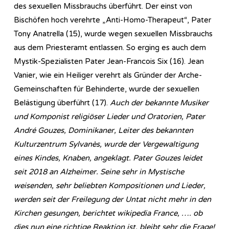
des sexuellen Missbrauchs überführt. Der einst von
Bischöfen hoch verehrte „Anti-Homo-Therapeut“, Pater
Tony Anatrella (15), wurde wegen sexuellen Missbrauchs
aus dem Priesteramt entlassen. So erging es auch dem
Mystik-Spezialisten Pater Jean-Francois Six (16). Jean
Vanier, wie ein Heiliger verehrt als Gründer der Arche-
Gemeinschaften für Behinderte, wurde der sexuellen
Belästigung überführt (17).
Auch der bekannte Musiker
und Komponist religiöser Lieder und Oratorien, Pater
André Gouzes, Dominikaner, Leiter des bekannten
Kulturzentrum Sylvanès, wurde der Vergewaltigung
eines Kindes, Knaben, angeklagt. Pater Gouzes leidet
seit 2018 an Alzheimer. Seine sehr in Mystische
weisenden, sehr beliebten Kompositionen und Lieder,
werden seit der Freilegung der Untat nicht mehr in den
Kirchen gesungen, berichtet wikipedia France, …. ob
dies nun eine richtige Reaktion ist, bleibt sehr die Frage!