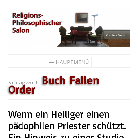
Zum
Inhalt
springen
HAUPTMENÜ
Buch Fallen
Schlagwort:
Order
Wenn ein Heiliger einen
pädophilen Priester schützt.
Ein Hinweis zu einer Studie