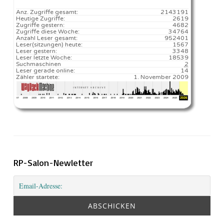
Anz. Zugriffe gesamt:
2143191
Heutige Zugriffe:
2619
Zugriffe gestern:
4682
Zugriffe diese Woche:
34764
Anzahl Leser gesamt:
952401
Leser(sitzungen) heute:
1567️
Leser gestern:
3348
Leser letzte Woche:
18539️
Suchmaschinen
2
Leser gerade online:
14
Zähler startete:
1. November 2009
RP-Salon-Newletter