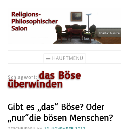
Zum
Inhalt
springen
HAUPTMENÜ
das Böse
Schlagwort:
überwinden
Gibt es „das“ Böse? Oder
„nur“die bösen Menschen?
GESCHRIEBEN AM
12. NOVEMBER 2022