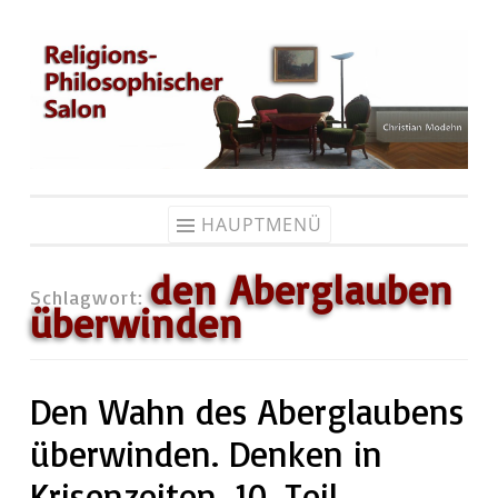
Zum
Inhalt
springen
HAUPTMENÜ
den Aberglauben
Schlagwort:
überwinden
Den Wahn des Aberglaubens
überwinden. Denken in
Krisenzeiten. 10. Teil.