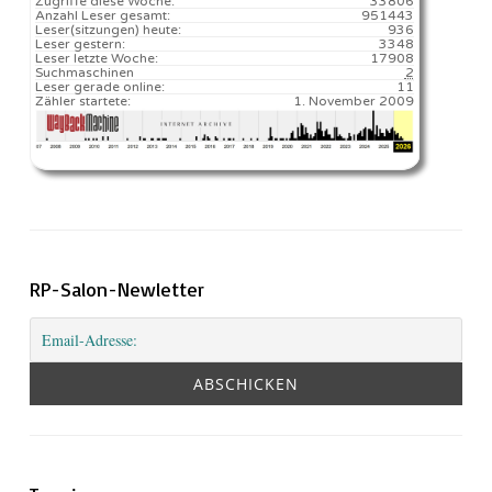
Zugriffe diese Woche:
33806
Anzahl Leser gesamt:
951443
Leser(sitzungen) heute:
936️
Leser gestern:
3348
Leser letzte Woche:
17908️
Suchmaschinen
2
Leser gerade online:
11
Zähler startete:
1. November 2009
RP-Salon-Newletter