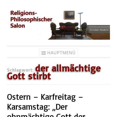
Zum
Inhalt
springen
HAUPTMENÜ
der allmächtige
Schlagwort:
Gott stirbt
Ostern – Karfreitag –
Karsamstag: „Der
ohnmächtige Gott der