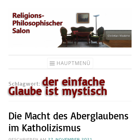
Zum
Inhalt
springen
HAUPTMENÜ
der einfache
Schlagwort:
Glaube ist mystisch
Die Macht des Aberglaubens
im Katholizismus
GESCHRIEBEN AM
27. NOVEMBER 2021