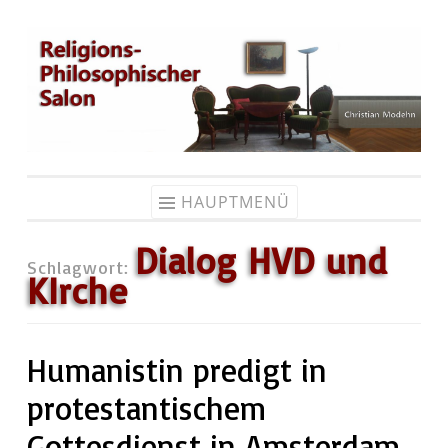
Zum
Inhalt
springen
HAUPTMENÜ
Dialog HVD und
Schlagwort:
KIrche
Humanistin predigt in
protestantischem
Gottesdienst in Amsterdam