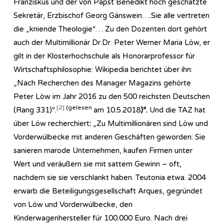
Franziskus und der von Papst Benedikt hoch geschätzte
Sekretär, Erzbischof Georg Gänswein….Sie alle vertreten
die „kniende Theologie“… Zu den Dozenten dort gehört
auch der Multimillionär Dr.Dr. Peter Werner Maria Löw, er
gilt in der Klosterhochschule als Honorarprofessor für
Wirtschaftsphilosophie: Wikipedia berichtet über ihn:
„Nach Recherchen des Manager Magazins gehörte
Peter Löw im Jahr 2016 zu den 500 reichsten Deutschen
[2]
(gelesen
(Rang 331)“.
am 10.5.2018
)“.
Und die TAZ hat
über Löw recherchiert
:
„Zu Multimillionären sind Löw und
Vorderwülbecke mit anderen Geschäften geworden: Sie
sanieren marode Unternehmen, kaufen Firmen unter
Wert und veräußern sie mit sattem Gewinn – oft,
nachdem sie sie verschlankt haben. Teutonia etwa. 2004
erwarb die Beteiligungsgesellschaft Arques, gegründet
von Löw und Vorderwülbecke, den
Kinderwagenhersteller für 100.000 Euro. Nach drei