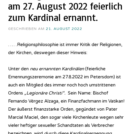
am 27. August 2022 feierlich
zum Kardinal ernannt.
GESCHRIEBEN AM
21. AUGUST 2022
……Re­li­gi­ons­phi­lo­so­phie ist immer Kritik der Religionen,
der Kirchen, deswegen dieser Hinweis:
Unter den
neu ernannten Kardinälen
(feierliche
Ernennungszeremonie am 27.8.2022 im Petersdom) ist
auch ein Mitglied des immer noch hoch umstrittenen
Ordens
„Legionäre Christi“.
Sein Name: Bischof
Fernando Vérgez Alzaga, ein Finanzfachmann im Vatikan!
Der äußerst finanzstarke Orden, gegündet von Pater
Marcial Maciel, den sogar viele Kirchenleute wegen sehr
vieler heftiger sexueller Schandtaten als Verbrecher
bezeichnen, wird
durch diese Kardinalsernennung