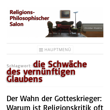
Zum
Inhalt
springen
HAUPTMENÜ
die Schwäche
Schlagwort:
des vernünftigen
Glaubens
Der Wahn der Gotteskrieger:
Warum ist Religionskritik oft