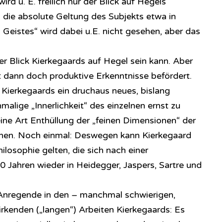
rd u. E. freilich nur der Blick auf Hegels
; die absolute Geltung des Subjekts etwa in
eistes“ wird dabei u.E. nicht gesehen, aber das
der Blick Kierkegaards auf Hegel sein kann. Aber
 dann doch produktive Erkenntnisse befördert.
 Kierkegaards ein druchaus neues, bislang
malige „Innerlichkeit“ des einzelnen ernst zu
ine Art Enthüllung der „feinen Dimensionen“ der
elnen. Noch einmal: Deswegen kann Kierkegaard
hilosophie gelten, die sich nach einer
Jahren wieder in Heidegger, Jaspers, Sartre und
Anregende in den – manchmal schwierigen,
irkenden („langen“) Arbeiten Kierkegaards: Es