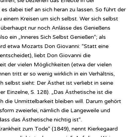
führen, sie beziehen das Erlebte in der
 es dabei tief an sich heran zu lassen. So führt der
 einem Kreisen um sich selbst. Wer sich selbst
lt überhaupt nur noch Anlässe des Genießens
lso ein „Inneres Sich Selbst Genießen“; als
aard etwa Mozarts Don Giovanni: “Statt eine
 entscheidet), liebt Don Giovanni die
it der vielen Möglichkeiten (etwa der vielen
en tritt er so wenig wirklich in ein Verhältnis,
 selbst sieht: Der Ästhet ist verliebt in seine
r Einzelne, S. 128). „Das Ästhetische ist die
ch die Unmittelbarkeit bleiben will. Darum gehört
sform zweierlei, nämlich die Langeweile und
ass das Ästhetische nichtig ist“.
Krankheit zum Tode“ (1849), nennt Kierkegaard