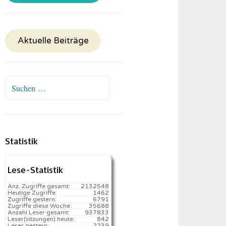
Aktuelle Beiträge
Suchen
nach:
Statistik
Lese-Statistik
Anz. Zugriffe gesamt:
2132548
Heutige Zugriffe:
1462
Zugriffe gestern:
6791
Zugriffe diese Woche:
35688
Anzahl Leser gesamt:
937833
Leser(sitzungen) heute:
842️
Leser gestern:
2239