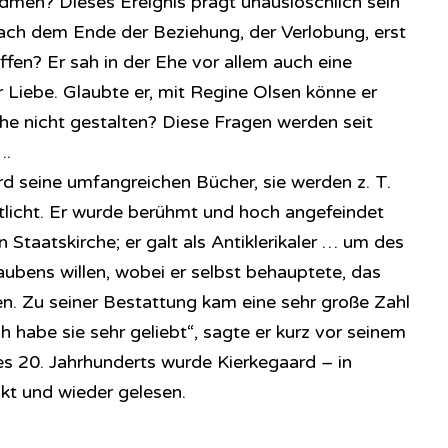
idmen? Dieses Ereignis prägt unauslöschlich sein
nach dem Ende der Beziehung, der Verlobung, erst
affen? Er sah in der Ehe vor allem auch eine
r Liebe. Glaubte er, mit Regine Olsen könne er
Ehe nicht gestalten? Diese Fragen werden seit
….
rd seine umfangreichen Bücher, sie werden z. T.
licht. Er wurde berühmt und hoch angefeindet
n Staatskirche; er galt als Antiklerikaler … um des
aubens willen, wobei er selbst behauptete, das
n. Zu seiner Bestattung kam eine sehr große Zahl
h habe sie sehr geliebt“, sagte er kurz vor seinem
es 20. Jahrhunderts wurde Kierkegaard – in
kt und wieder gelesen.