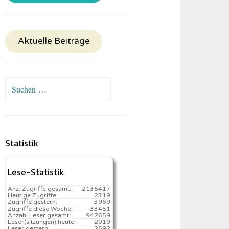
Aktuelle Beiträge
Suchen
nach:
Statistik
Lese-Statistik
Anz. Zugriffe gesamt:
2136417
Heutige Zugriffe:
2319
Zugriffe gestern:
3969
Zugriffe diese Woche:
33451
Anzahl Leser gesamt:
942659
Leser(sitzungen) heute:
2019️
Leser gestern:
2692