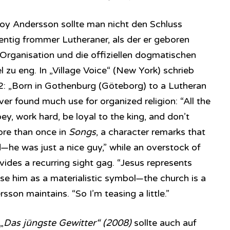
oy Andersson sollte man nicht den Schluss
zentig frommer Lutheraner, als der er geboren
s Organisation und die offiziellen dogmatischen
el zu eng. In „Village Voice“ (New York) schrieb
02: „Born in Gothenburg (Göteborg) to a Lutheran
er found much use for organized religion: “All the
ey, work hard, be loyal to the king, and don’t
ore than once in
Songs
, a character remarks that
—he was just a nice guy,” while an overstock of
vides a recurring sight gag. “Jesus represents
se him as a materialistic symbol—the church is a
sson maintains. “So I’m teasing a little.”
„
Das jüngste Gewitter“ (2008)
sollte auch auf