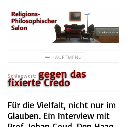
Zum
Inhalt
springen
HAUPTMENÜ
gegen das
Schlagwort:
fixierte Credo
Für die Vielfalt, nicht nur im
Glauben. Ein Interview mit
Prof. Johan Goud, Den Haag