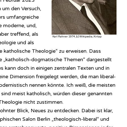
m Februar 2023
ch um den Versuch,
ers umfangreiche
ne moderne, und,
ber treffend, als
Karl Rahner 1974, (c) Wikipedia, Kirtap
eologie und als
e katholische Theologie“ zu erweisen. Dass
ele „katholisch-dogmatische Themen“ dargestellt
es kann doch in einigen zentralen Texten und in
ne Dimension freigelegt werden, die man liberal-
odernistisch nennen könnte. Ich weiß, die meisten
 sind meist katholisch, würden dieser genannten
heologie nicht zustimmen.
wohnter Blick, Neues zu entdecken. Dabei ist klar,
so­phi­sch­en Salon Berlin „theologisch-liberal“ und