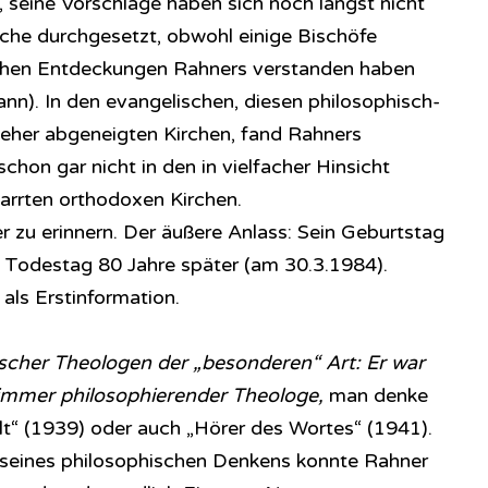
 seine Vorschläge haben sich noch längst nicht
rche durchgesetzt, obwohl einige Bischöfe
schen Entdeckungen Rahners verstanden haben
ann). In den evangelischen, diesen philosophisch-
eher abgeneigten Kirchen, fand Rahners
chon gar nicht in den in vielfacher Hinsicht
tarrten orthodoxen Kirchen.
er zu erinnern. Der äußere Anlass: Sein Geburtstag
 Todestag 80 Jahre später (am 30.3.1984).
als Erstinformation.
lischer Theologen der „besonderen“ Art: Er war
immer philosophierender Theologe,
man denke
elt“ (1939) oder auch „Hörer des Wortes“ (1941).
t seines philosophischen Denkens konnte Rahner