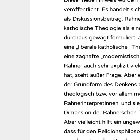
Dieser neue Hinweis wurde i
veröffentlicht. Es handelt si
als Diskussionsbeitrag, Rahn
katholische Theologie als ei
durchaus gewagt formuliert, a
eine „liberale katholische“ Th
eine zaghafte „modernistisch
Rahner auch sehr explizit vi
hat, steht außer Frage. Aber 
der Grundform des Denkens ei
theologisch bzw. vor allem m
RahnerinterpretInnen, und sie
Dimension der Rahnerschen T
Aber vielleicht hilft ein unge
dass für den Re­li­gi­ons­phi­lo­