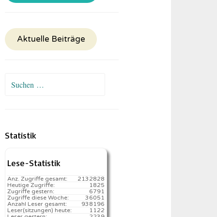
Aktuelle Beiträge
Suchen
nach:
Statistik
Lese-Statistik
Anz. Zugriffe gesamt:
2132828
Heutige Zugriffe:
1825
Zugriffe gestern:
6791
Zugriffe diese Woche:
36051
Anzahl Leser gesamt:
938196
Leser(sitzungen) heute:
1122️
Leser gestern:
2239