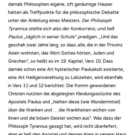
damals Philosophen eigene, oft geräumige Häuser
hatten als Treffpunkte für die philosophische Debatte
unter der Anleitung eines Meisters.
Der Philosoph
Tyrannus stellte sich also der Konkurrenz, und ließ
Paulus „täglich in seiner Schule“ predigen.
„Und das
geschah zwei Jahre lang, so dass
alle,
die in der Provinz
Asien wohnten, das Wort Gottes hörten, Juden und
Griechen“, so heißt es im 19. Kapitel, Vers 10. Dass
damals schon eine Art hysterischer Pauluskult existierte,
eine Art Heiligenverehrung zu Lebzeiten, wird ebenfalls
in Vers 11 und 12 berichtet: Die fromm gewordenen
Christen nutzten die abgelegten Kleidungssstücke des
Apostels Paulus und „hielten diese (wie Wundermittel)
über die Kranken und … die Krankheiten wichen von
ihnen und die bösen Geister wichen aus“. Was dazu der
Philosoph Tyrannus gesagt hat, wird nicht überliefert,
aber er ließ den Apostel und dessen Kreis in seinem Haus