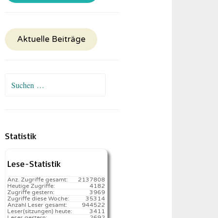
Aktuelle Beiträge
Suchen
nach:
Statistik
Lese-Statistik
Anz. Zugriffe gesamt:
2137808
Heutige Zugriffe:
4182
Zugriffe gestern:
3969
Zugriffe diese Woche:
35314
Anzahl Leser gesamt:
944522
Leser(sitzungen) heute:
3411️
Leser gestern:
2692