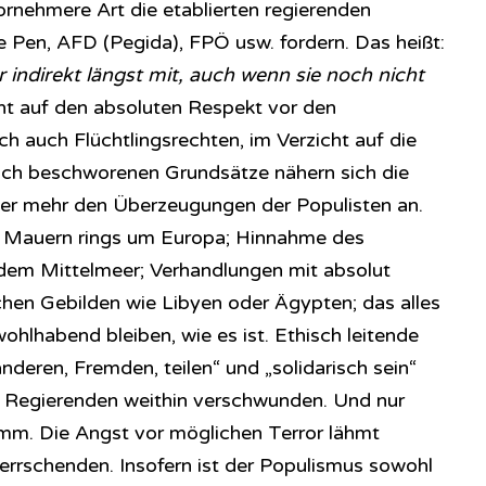
rnehmere Art die etablierten regierenden
e Pen, AFD (Pegida), FPÖ usw. fordern. Das heißt:
r indirekt längst mit, auch wenn sie noch nicht
ht auf den absoluten Respekt vor den
h auch Flüchtlingsrechten, im Verzicht auf die
tlich beschworenen Grundsätze nähern sich die
er mehr den Überzeugungen der Populisten an.
d Mauern rings um Europa; Hinnahme des
em Mittelmeer; Verhandlungen mit absolut
chen Gebilden wie Libyen oder Ägypten; das alles
wohlhabend bleiben, wie es ist. Ethisch leitende
nderen, Fremden, teilen“ und „solidarisch sein“
 Regierenden weithin verschwunden. Und nur
imm. Die Angst vor möglichen Terror lähmt
rrschenden. Insofern ist der Populismus sowohl