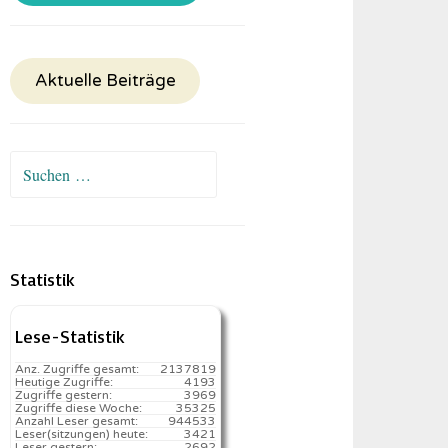
Aktuelle Beiträge
Suchen
nach:
Statistik
Lese-Statistik
Anz. Zugriffe gesamt:
2137819
Heutige Zugriffe:
4193
Zugriffe gestern:
3969
Zugriffe diese Woche:
35325
Anzahl Leser gesamt:
944533
Leser(sitzungen) heute:
3421️
Leser gestern:
2692