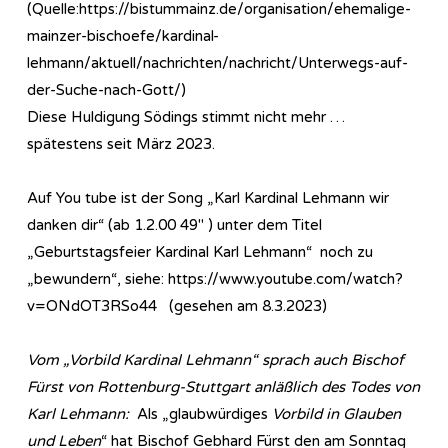
(Quelle:https://bistummainz.de/organisation/ehemalige-
mainzer-bischoefe/kardinal-
lehmann/aktuell/nachrichten/nachricht/Unterwegs-auf-
der-Suche-nach-Gott/)
Diese Huldigung Södings stimmt nicht mehr …
spätestens seit März 2023.
Auf You tube ist der Song „Karl Kardinal Lehmann wir
danken dir“ (ab 1.2.00 49″ ) unter dem Titel
„Geburtstagsfeier Kardinal Karl Lehmann“ noch zu
„bewundern“, siehe: https://www.youtube.com/watch?
v=ONdOT3RSo44 (gesehen am 8.3.2023)
Vom „Vorbild Kardinal Lehmann“ sprach auch Bischof
Fürst von Rottenburg-Stuttgart anläßlich des Todes von
Karl Lehmann:
Als „glaubwürdiges
Vorbild in Glauben
und Leben
“ hat Bischof Gebhard Fürst den am Sonntag