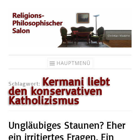
Zum
Inhalt
springen
HAUPTMENÜ
Kermani liebt
Schlagwort:
den konservativen
Katholizismus
Ungläubiges Staunen? Eher
ein irritiertes Fragen. Ein