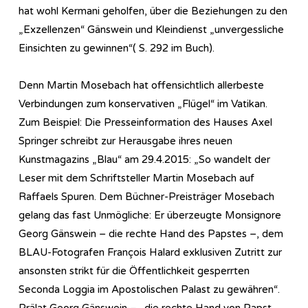
hat wohl Kermani geholfen, über die Beziehungen zu den
„Exzellenzen“ Gänswein und Kleindienst „unvergessliche
Einsichten zu gewinnen“( S. 292 im Buch).
Denn Martin Mosebach hat offensichtlich allerbeste
Verbindungen zum konservativen „Flügel“ im Vatikan.
Zum Beispiel: Die Presseinformation des Hauses Axel
Springer schreibt zur Herausgabe ihres neuen
Kunstmagazins „Blau“ am 29.4.2015: „So wandelt der
Leser mit dem Schriftsteller Martin Mosebach auf
Raffaels Spuren. Dem Büchner-Preisträger Mosebach
gelang das fast Unmögliche: Er überzeugte Monsignore
Georg Gänswein – die rechte Hand des Papstes –, dem
BLAU-Fotografen François Halard exklusiven Zutritt zur
ansonsten strikt für die Öffentlichkeit gesperrten
Seconda Loggia im Apostolischen Palast zu gewähren“.
Prälat Georg Gänswein – „die rechte Hand von Papst