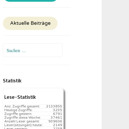
Aktuelle Beiträge
Suchen
nach:
Statistik
Lese-Statistik
Anz. Zugriffe gesamt:
2133855
Heutige Zugriffe:
3235
Zugriffe gestern:
6791
Zugriffe diese Woche:
37461
Anzahl Leser gesamt:
939606
Leser(sitzungen) heute:
2149️
Leser gestern:
2239