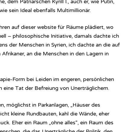
, dem Patriarschen Kyrill I., auch er, wie Putin,
e sein Ideal ebenfalls Multimillionär.
hren auf dieser website für Räume plädiert, wo
uell – philosophische Initiative, damals dachte ich
s der Menschen in Syrien, ich dachte an die auf
Afrikaner, an die Menschen in den Lagern in
rapie-Form bei Leiden im engeren, persönlichen
en eine Tat der Befreiung von Unerträglichem.
en, möglichst in Parkanlagen, „Häuser des
leicht kleine Rundbauten, kahl die Wände, eher
ck. Eher ein Raum „ohne alles“, ein Raum des
nschen, die das Unerträgliche der Politik, den