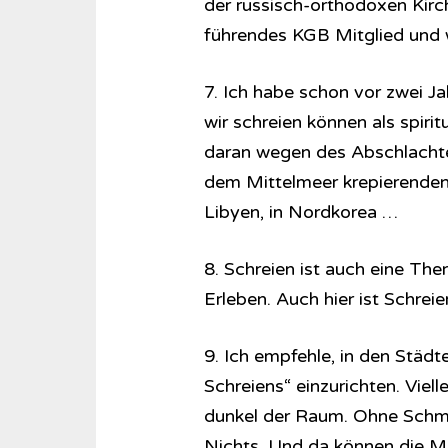
der russisch-orthodoxen Kirche
führendes KGB Mitglied und wi
7. Ich habe schon vor zwei Ja
wir schreien können als spirit
daran wegen des Abschlachten
dem Mittelmeer krepierenden 
Libyen, in Nordkorea …
8. Schreien ist auch eine The
Erleben. Auch hier ist Schrei
9. Ich empfehle, in den Städt
Schreiens“ einzurichten. Viel
dunkel der Raum. Ohne Schmu
Nichts. Und da können die Me