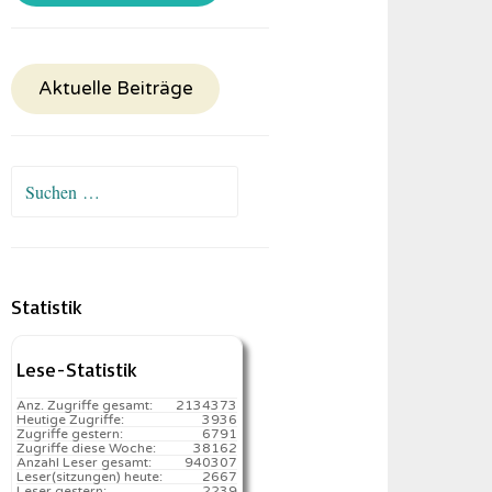
Aktuelle Beiträge
Suchen
nach:
Statistik
Lese-Statistik
Anz. Zugriffe gesamt:
2134373
Heutige Zugriffe:
3936
Zugriffe gestern:
6791
Zugriffe diese Woche:
38162
Anzahl Leser gesamt:
940307
Leser(sitzungen) heute:
2667️
Leser gestern:
2239