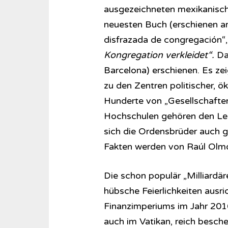
ausgezeichneten mexikanisch
neuesten Buch (erschienen a
disfrazada de congregación“
Kongregation verkleidet“.
Da
Barcelona) erschienen. Es ze
zu den Zentren politischer, ö
Hunderte von „Gesellschaften“
Hochschulen gehören den Legi
sich die Ordensbrüder auch g
Fakten werden von Raúl Olmo
Die schon populär „Milliardär
hübsche Feierlichkeiten ausr
Finanzimperiums im Jahr 2016
auch im Vatikan, reich besc