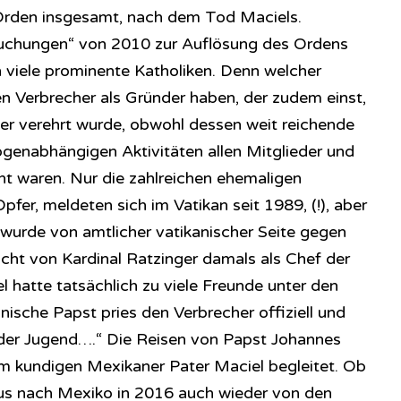
Orden insgesamt, nach dem Tod Maciels.
rsuchungen“ von 2010 zur Auflösung des Ordens
 viele prominente Katholiken. Denn welcher
nen Verbrecher als Gründer haben, der zudem einst,
liger verehrt wurde, obwohl dessen weit reichende
rogenabhängigen Aktivitäten allen Mitglieder und
nt waren. Nur die zahlreichen ehemaligen
pfer, meldeten sich im Vatikan seit 1989, (!), aber
wurde von amtlicher vatikanischer Seite gegen
ht von Kardinal Ratzinger damals als Chef der
 hatte tatsächlich zu viele Freunde unter den
lnische Papst pries den Verbrecher offiziell und
ld der Jugend….“ Die Reisen von Papst Johannes
m kundigen Mexikaner Pater Maciel begleitet. Ob
kus nach Mexiko in 2016 auch wieder von den