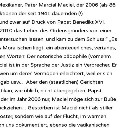
xikaner, Pater Marcial Maciel, der 2006 (als 86
nktionen der seit 1941 dauernden (!)
 und zwar auf Druck von Papst Benedikt XVI.
 2010 das Leben des Ordensgründers von einer
untersuchen lassen, und kam zu dem Schluss:“ „Es
s Moralischen liegt, ein abenteuerliches, vertanes,
ren Worten: Der notorische pädophile (vornehm
el ist in der Sprache der Justiz ein Verbrecher. Er
wen um deren Vermögen erleichtert, weil er sich
sgab usw… Aber den (staatlichen) Gerichten
ikan, wie üblich, nicht übergegeben. Papst
der im Jahr 2006 nur, Maciel möge sich zur Buße
ückziehen… Gestorben ist Maciel nicht als stiller
oster, sondern wie auf der Flucht, im warmen
von uns dokumentiert, ebenso die vatikanischen