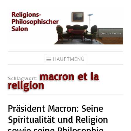
Zum
Inhalt
springen
HAUPTMENÜ
macron et la
Schlagwort:
religion
Präsident Macron: Seine
Spiritualität und Religion
sowie seine Philosophie.