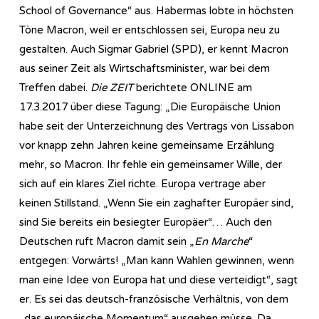
School of Governance“ aus. Habermas lobte in höchsten
Töne Macron, weil er entschlossen sei, Europa neu zu
gestalten. Auch Sigmar Gabriel (SPD), er kennt Macron
aus seiner Zeit als Wirtschaftsminister, war bei dem
Treffen dabei.
Die ZEIT
berichtete ONLINE am
17.3.2017 über diese Tagung: „Die Europäische Union
habe seit der Unterzeichnung des Vertrags von Lissabon
vor knapp zehn Jahren keine gemeinsame Erzählung
mehr, so Macron. Ihr fehle ein gemeinsamer Wille, der
sich auf ein klares Ziel richte. Europa vertrage aber
keinen Stillstand. „Wenn Sie ein zaghafter Europäer sind,
sind Sie bereits ein besiegter Europäer“… Auch den
Deutschen ruft Macron damit sein „
En Marche
“
entgegen: Vorwärts! „Man kann Wahlen gewinnen, wenn
man eine Idee von Europa hat und diese verteidigt“, sagt
er. Es sei das deutsch-französische Verhältnis, von dem
„das europäische Momentum“ ausgehen müsse. Da