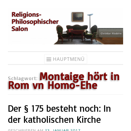
Zum
Inhalt
springen
HAUPTMENÜ
Montaige hört in
Schlagwort:
Rom vn Homo-Ehe
Der § 175 besteht noch: In
der katholischen Kirche
GESCHRIEBEN AM
23. JANUAR 2017