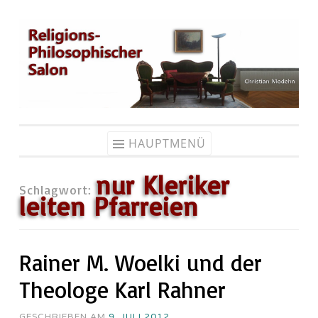
Zum
Inhalt
springen
HAUPTMENÜ
nur Kleriker
Schlagwort:
leiten Pfarreien
Rainer M. Woelki und der
Theologe Karl Rahner
GESCHRIEBEN AM
9. JULI 2012