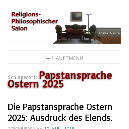
Zum
Inhalt
springen
HAUPTMENÜ
Papstansprache
Schlagwort:
Ostern 2025
Die Papstansprache Ostern
2025: Ausdruck des Elends.
GESCHRIEBEN AM
20. APRIL 2025