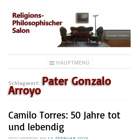
Zum
Inhalt
springen
HAUPTMENÜ
Pater Gonzalo
Schlagwort:
Arroyo
Camilo Torres: 50 Jahre tot
und lebendig
GESCHRIEBEN AM
12. FEBRUAR 2016