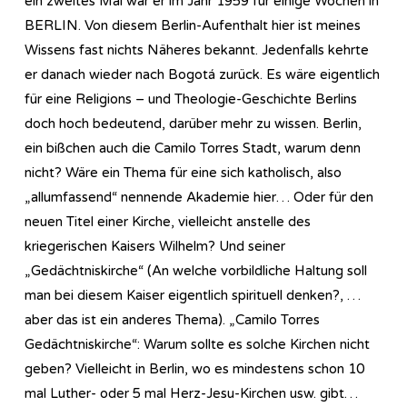
ein zweites Mal war er im Jahr 1959 für einige Wochen in
BERLIN. Von diesem Berlin-Aufenthalt hier ist meines
Wissens fast nichts Näheres bekannt. Jedenfalls kehrte
er danach wieder nach Bogotá zurück. Es wäre eigentlich
für eine Religions – und Theologie-Geschichte Berlins
doch hoch bedeutend, darüber mehr zu wissen. Berlin,
ein bißchen auch die Camilo Torres Stadt, warum denn
nicht? Wäre ein Thema für eine sich katholisch, also
„allumfassend“ nennende Akademie hier… Oder für den
neuen Titel einer Kirche, vielleicht anstelle des
kriegerischen Kaisers Wilhelm? Und seiner
„Gedächtniskirche“ (An welche vorbildliche Haltung soll
man bei diesem Kaiser eigentlich spirituell denken?, …
aber das ist ein anderes Thema). „Camilo Torres
Gedächtniskirche“: Warum sollte es solche Kirchen nicht
geben? Vielleicht in Berlin, wo es mindestens schon 10
mal Luther- oder 5 mal Herz-Jesu-Kirchen usw. gibt…