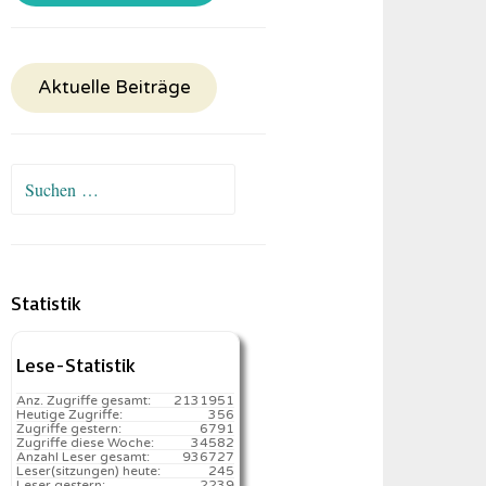
Aktuelle Beiträge
Suchen
nach:
Statistik
Lese-Statistik
Anz. Zugriffe gesamt:
2131951
Heutige Zugriffe:
356
Zugriffe gestern:
6791
Zugriffe diese Woche:
34582
Anzahl Leser gesamt:
936727
Leser(sitzungen) heute:
245️
Leser gestern:
2239