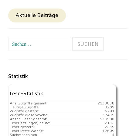
Aktuelle Beiträge
Suchen
nach:
Statistik
Lese-Statistik
Anz. Zugriffe gesamt:
2133838
Heutige Zugriffe:
3209
Zugriffe gestern:
6791
Zugriffe diese Woche:
37435
Anzahl Leser gesamt:
939580
Leser(sitzungen) heute:
2132️
Leser gestern:
2239
Leser letzte Woche:
17609️
Suchmaschinen
4