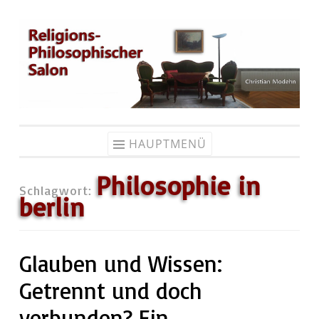
Zum
Inhalt
springen
HAUPTMENÜ
Philosophie in
Schlagwort:
berlin
Glauben und Wissen:
Getrennt und doch
verbunden? Ein