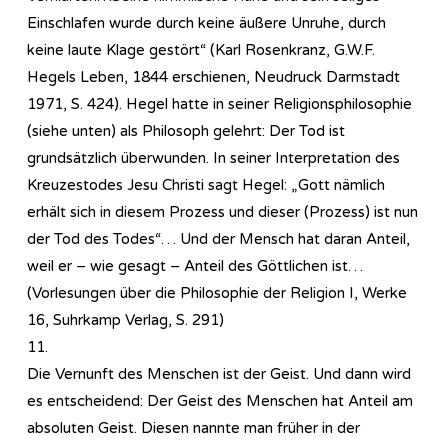
Einschlafen wurde durch keine äußere Unruhe, durch
keine laute Klage gestört“ (Karl Rosenkranz, G.W.F.
Hegels Leben, 1844 erschienen, Neudruck Darmstadt
1971, S. 424). Hegel hatte in seiner Re­li­gi­ons­phi­lo­so­phie
(siehe unten) als Philosoph gelehrt: Der Tod ist
grundsätzlich überwunden. In seiner Interpretation des
Kreuzestodes Jesu Christi sagt Hegel: „Gott nämlich
erhält sich in diesem Prozess und dieser (Prozess) ist nun
der Tod des Todes“… Und der Mensch hat daran Anteil,
weil er – wie gesagt – Anteil des Göttlichen ist…
(Vorlesungen über die Philosophie der Religion I, Werke
16, Suhrkamp Verlag, S. 291)
11.
Die Vernunft des Menschen ist der Geist. Und dann wird
es entscheidend: Der Geist des Menschen hat Anteil am
absoluten Geist. Diesen nannte man früher in der