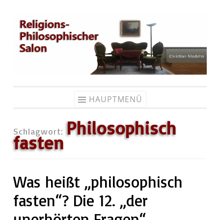
Zum
Inhalt
springen
HAUPTMENÜ
Philosophisch
Schlagwort:
fasten
Was heißt „philosophisch
fasten“? Die 12. „der
unerhörten Fragen“.