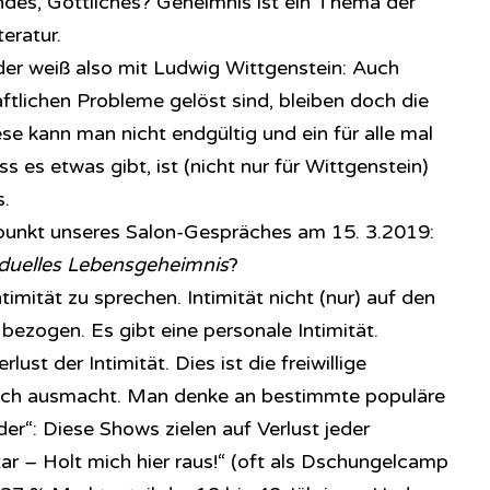
des, Göttliches? Geheimnis ist ein Thema der
teratur.
er weiß also mit Ludwig Wittgenstein: Auch
ftlichen Probleme gelöst sind, bleiben doch die
ese kann man nicht endgültig und ein für alle mal
 es etwas gibt, ist (nicht nur für Wittgenstein)
.
lpunkt unseres Salon-Gespräches am 15. 3.2019:
viduelles Lebensgeheimnis
?
ntimität zu sprechen. Intimität nicht (nur) auf den
 bezogen. Es gibt eine personale Intimität.
lust der Intimität. Dies ist die freiwillige
Ich ausmacht. Man denke an bestimmte populäre
er“: Diese Shows zielen auf Verlust jeder
Star – Holt mich hier raus!“ (oft als Dschungelcamp