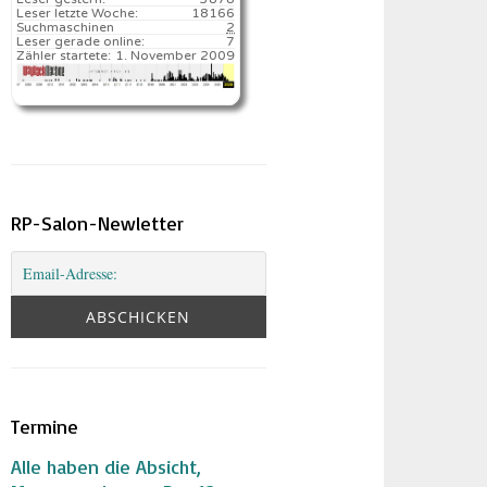
Leser letzte Woche:
18166️
Suchmaschinen
2
Leser gerade online:
7
Zähler startete:
1. November 2009
RP-Salon-Newletter
Termine
Alle haben die Absicht,