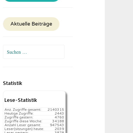
Aktuelle Beiträge
Suchen
nach:
Statistik
Lese-Statistik
Anz. Zugriffe gesamt:
2140315
Heutige Zugriffe:
2443
Zugriffe gestern:
4760
Zugriffe diese Woche:
34188
Anzahl Leser gesamt:
947543
Leser(sitzungen) heute:
2039️
Leser gestern:
3878