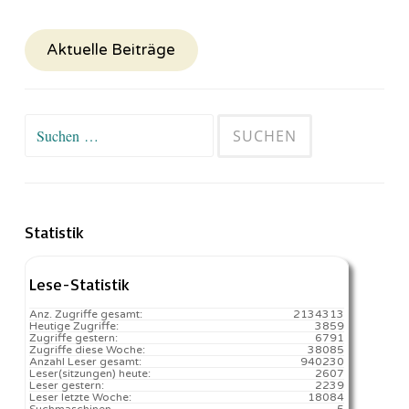
Aktuelle Beiträge
Suchen
nach:
Statistik
Lese-Statistik
Anz. Zugriffe gesamt:
2134313
Heutige Zugriffe:
3859
Zugriffe gestern:
6791
Zugriffe diese Woche:
38085
Anzahl Leser gesamt:
940230
Leser(sitzungen) heute:
2607️
Leser gestern:
2239
Leser letzte Woche:
18084️
Suchmaschinen
5