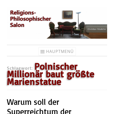
Zum
Inhalt
springen
HAUPTMENÜ
Polnischer
Schlagwort:
Millionär baut größte
Marienstatue
Warum soll der
Superreichtum der