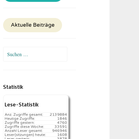
Aktuelle Beiträge
Suchen
nach:
Statistik
Lese-Statistik
Anz. Zugriffe gesamt:
2139884
Heutige Zugriffe:
1846
Zugriffe gestern:
4760
Zugriffe diese Woche:
33591
Anzahl Leser gesamt:
946946
Leser(sitzungen) heute:
1608️
Leser gestern:
3878