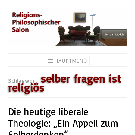
Zum
Inhalt
springen
HAUPTMENÜ
selber fragen ist
Schlagwort:
religiös
Die heutige liberale
Theologie: „Ein Appell zum
Selberdenken“