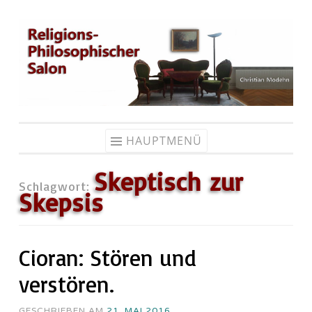
Zum
Inhalt
springen
HAUPTMENÜ
Skeptisch zur
Schlagwort:
Skepsis
Cioran: Stören und
verstören.
GESCHRIEBEN AM
21. MAI 2016